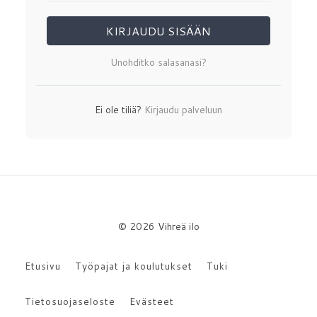
KIRJAUDU SISÄÄN
Unohditko salasanasi?
Ei ole tiliä?
Kirjaudu palveluun
© 2026 Vihreä ilo
Etusivu
Työpajat ja koulutukset
Tuki
Tietosuojaseloste
Evästeet